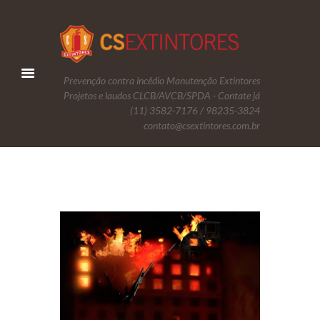
Prevenção contra incêdio Manutenção Extintores
Projetos e laudos CLCB/AVCB/SPDA - Contate já
(11) 3582-7176 / 98235-3824
contato@csextintores.com.br