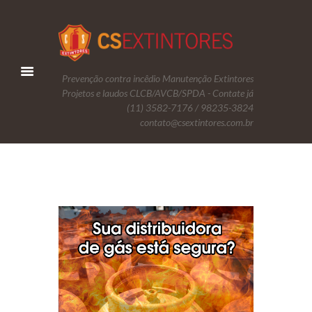
Prevenção contra incêdio Manutenção Extintores
Projetos e laudos CLCB/AVCB/SPDA - Contate já
(11) 3582-7176 / 98235-3824
contato@csextintores.com.br