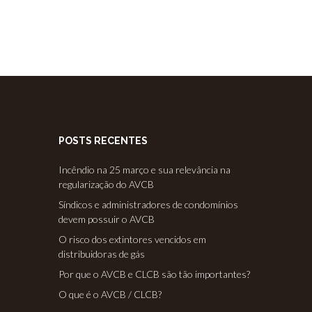
POSTS RECENTES
Incêndio na 25 março e sua relevância na
regularização do AVCB
Síndicos e administradores de condomínios
devem possuir o AVCB
O risco dos extintores vencidos em
distribuidoras de gás
Por que o AVCB e CLCB são tão importantes?
O que é o AVCB / CLCB?