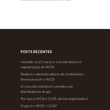
POSTS RECENTES
Incêndio na 25 março e sua relevância na
regularização do AVCB
Síndicos e administradores de condomínios
devem possuir o AVCB
O risco dos extintores vencidos em
distribuidoras de gás
Por que o AVCB e CLCB são tão importantes?
O que é o AVCB / CLCB?