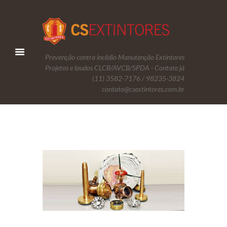
Prevenção contra incêdio Manutenção Extintores
Projetos e laudos CLCB/AVCB/SPDA - Contate já
(11) 3582-7176 / 98235-3824
contato@csextintores.com.br