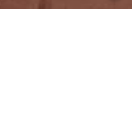
Orçamento On-line, é só preencher o
formulário:
Nome:
E-mail:
Telefone:
Cidade/Bairro: