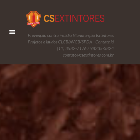
Prevenção contra incêdio Manutenção Extintores
Projetos e laudos CLCB/AVCB/SPDA - Contate já
(11) 3582-7176 / 98235-3824
contato@csextintores.com.br