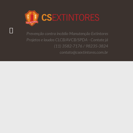
Prevenção contra incêdio Manutenção Extintores
Projetos e laudos CLCB/AVCB/SPDA - Contate já
(11) 3582-7176 / 98235-3824
contato@csextintores.com.br